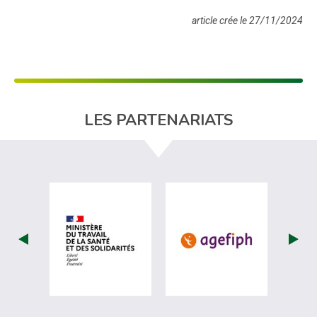
article crée le 27/11/2024
LES PARTENARIATS
visiter les site de Ministère du travail (nou
visiter les sit