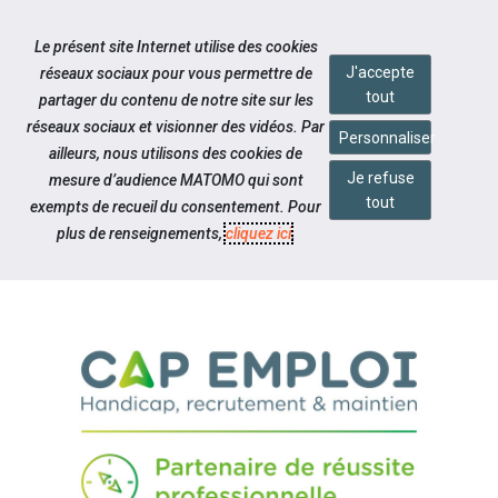
Accéder à notre page Facebook
Accéder à notre page Linkedin
Aller à la navigation
Le présent site Internet utilise des cookies
Aller au contenu
J'accepte
réseaux sociaux pour vous permettre de
tout
partager du contenu de notre site sur les
réseaux sociaux et visionner des vidéos. Par
Personnaliser
ailleurs, nous utilisons des cookies de
Je refuse
mesure d’audience MATOMO qui sont
Notre actualité
tout
exempts de recueil du consentement. Pour
TÉMOIGNAGE EMPLOYEUR
plus de renseignements,
cliquez ici
.
SEEPH 2024